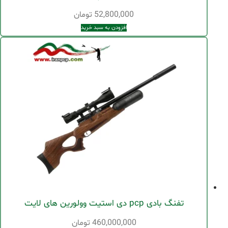
52,800,000
تومان
افزودن به سبد خرید
تفنگ بادی pcp دی استیت وولورین های لایت
460,000,000
تومان