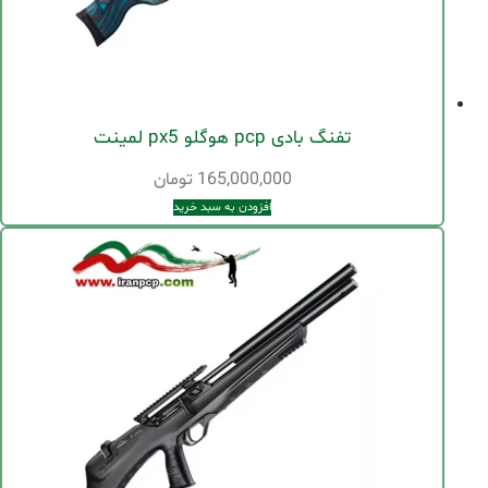
تفنگ بادی pcp هوگلو px5 لمینت
165,000,000
تومان
افزودن به سبد خرید