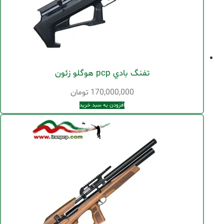
تفنگ بادي pcp هوگلو زئون
170,000,000
تومان
افزودن به سبد خرید