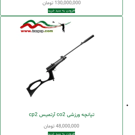
130,000,000
تومان
افزودن به سبد خرید
تپانچه ورزشی co2 آرتميس cp2
48,000,000
تومان
افزودن به سبد خرید