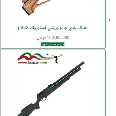
تفنگ بادي pcp ورزشي اسنوپيك p35X
160,000,000
تومان
افزودن به سبد خرید