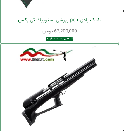
تفنگ بادي pcp ورزشي اسنوپيك تي ركس
67,200,000
تومان
افزودن به سبد خرید