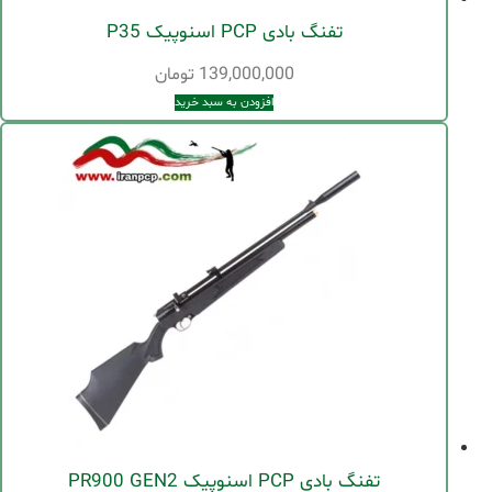
تفنگ بادی PCP اسنوپیک P35
139,000,000
تومان
افزودن به سبد خرید
تفنگ بادی PCP اسنوپیک PR900 GEN2