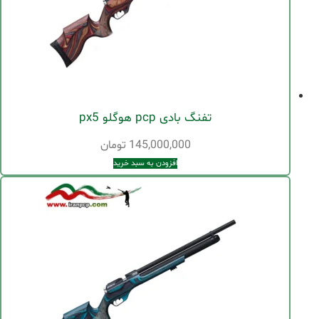
تفنگ بادی pcp هوگلو px5
145,000,000
تومان
افزودن به سبد خرید