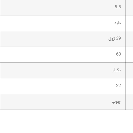
5.5
دارد
39 ژول
60
یکبار
22
چوب