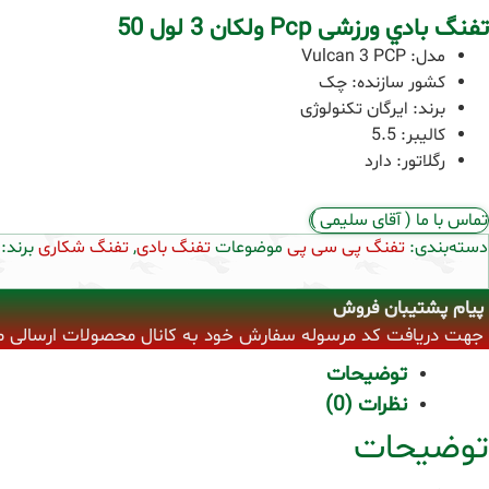
تفنگ بادي ورزشی Pcp ولكان 3 لول 50
مدل: Vulcan 3 PCP
کشور سازنده: چک
برند: ایرگان تکنولوژی
کالیبر: 5.5
رگلاتور: دارد
تماس با ما ( آقای سلیمی )
دسته‌بندی:
تفنگ پی سی پی
موضوعات
تفنگ بادی
,
تفنگ شکاری
برند:
پیام پشتیبان فروش
جهت دریافت کد مرسوله سفارش خود به کانال محصولات ارسالی مراجع
توضیحات
نظرات (0)
توضیحات