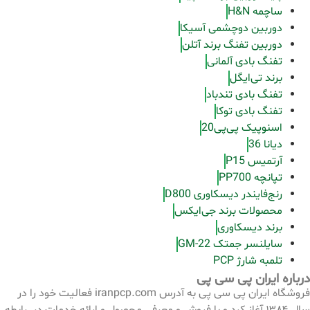
ساچمه H&N
دوربین دوچشمی آسیکا
دوربین تفنگ برند آتلن
تفنگ بادی آلمانی
برند تی‌ایگل
تفنگ بادی تندباد
تفنگ بادی توکا
اسنوپیک پی‌پی20
دیانا 36
آرتمیس P15
تپانچه PP700
رنج‌فایندر دیسکاوری D800
محصولات برند جی‌ایکس
برند دیسکاوری
سایلنسر جمتک GM-22
تلمبه شارژ PCP
درباره ایران پی سی پی
فروشگاه ایران پی سی پی به آدرس iranpcp.com فعالیت خود را در