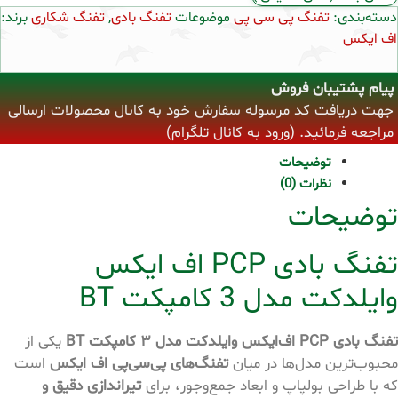
دسته‌بندی:
تفنگ پی سی پی
موضوعات
تفنگ بادی
,
تفنگ شکاری
برند:
اف ایکس
پیام پشتیبان فروش
جهت دریافت کد مرسوله سفارش خود به کانال محصولات ارسالی
مراجعه فرمائید. (ورود به کانال تلگرام)
توضیحات
نظرات (0)
توضیحات
تفنگ بادی PCP اف ایکس
وایلدکت مدل 3 کامپکت BT
تفنگ بادی PCP اف‌ایکس وایلدکت مدل ۳ کامپکت BT
یکی از
محبوب‌ترین مدل‌ها در میان
تفنگ‌های پی‌سی‌پی اف ایکس
است
که با طراحی بولپاپ و ابعاد جمع‌وجور، برای
تیراندازی دقیق و