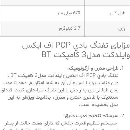
طول کلی
670 میلی متر
وزن
2.7 کیلوگرم
مزایای تفنگ بادي PCP اف ايكس
وايلدكت مدل3 کامپکت BT
طراحی مدرن و ارگونومیک
:
تفنگ بادي PCP اف ايكس وايلدكت مدل3 کامپکت BT .
وزن مناسب و بالانس عالی آن به شما امکان می‌دهد تا مدت
زمان طولانی‌تری به راحتی با این تفنگ تیراندازی کنید. قنداق
سنتتیک با ظاهری خشن و مدرن، جذابیت ویژه‌ای به این
مدل بخشیده است.
سیستم تنظیم قدرت دقیق
:
سیستم تنظیم قدرت چکش که دارای هفت حالت از پیش