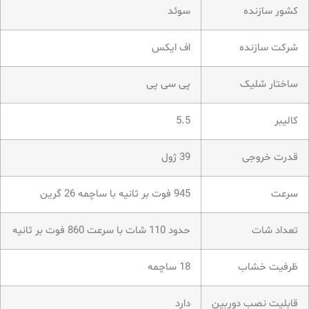
کشور سازنده
سوئد
شرکت سازنده
اف ایکس
ساختار شلیک
پی سی پی
کالیبر
5.5
قدرت خروجی
39 ژول
سرعت
945 فوت بر ثانیه با ساچمه 26 گرین
تعداد شات
حدود 110 شات با سرعت 860 فوت بر ثانیه
ظرفیت خشاب
18 ساچمه
قابلیت نصب دوربین
دارد