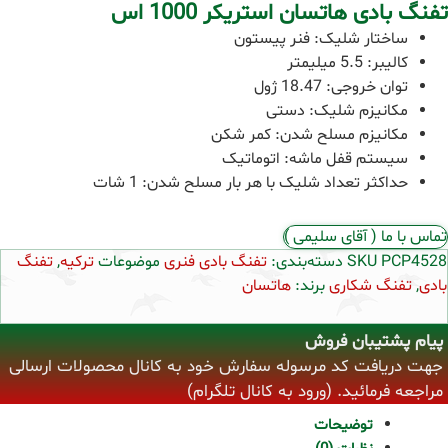
تفنگ بادی هاتسان استریکر 1000 اس
ساختار شلیک: فنر پیستون
کالیبر: 5.5 میلیمتر
توان خروجی: 18.47 ژول
مکانیزم شلیک: دستی
مکانیزم مسلح شدن: کمر شکن
سیستم قفل ماشه: اتوماتیک
حداکثر تعداد شلیک با هر بار مسلح شدن: 1 شات
تماس با ما ( آقای سلیمی )
PCP4528
SKU
دسته‌بندی:
تفنگ بادی فنری
موضوعات
ترکیه
,
تفنگ
بادی
,
تفنگ شکاری
برند:
هاتسان
پیام پشتیبان فروش
جهت دریافت کد مرسوله سفارش خود به کانال محصولات ارسالی
مراجعه فرمائید. (ورود به کانال تلگرام)
توضیحات