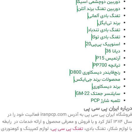
دوربین دوچشمی آسیکا
دوربین تفنگ برند آتلن
تفنگ بادی آلمانی
برند تی‌ایگل
تفنگ بادی تندباد
تفنگ بادی توکا
اسنوپیک پی‌پی20
دیانا 36
آرتمیس P15
تپانچه PP700
رنج‌فایندر دیسکاوری D800
محصولات برند جی‌ایکس
برند دیسکاوری
سایلنسر جمتک GM-22
تلمبه شارژ PCP
درباره ایران پی سی پی
فروشگاه ایران پی سی پی به آدرس iranpcp.com فعالیت خود را در
سال ۱۳۸۴ آغاز کرد و با فروش و معرفی محصول و ارائه خدمات در رابطه
با لوازم شکار، تفنگ بادی،
تفنگ پی سی پی
، لوازم کمپینگ و کوهنوردی