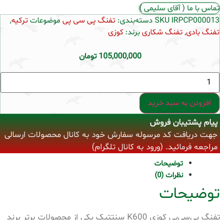
تماس با ما ( آقای سلیمی )
IRPCP000013
SKU
دسته‌بندی:
تفنگ پی سی پی
موضوعات
ترکیه
,
تفنگ بادی
,
تفنگ شکاری
برند:
کوزی
105,000,000
تومان
تفنگ
پی
سی
پی
افزودن به سبد خرید
کوزی
K600
پیام پشتیبان فروش
سنتتیک
عدد
جهت دریافت کد مرسوله سفارش خود به کانال محصولات ارسالی
مراجعه فرمائید. (ورود به کانال تلگرام)
توضیحات
نظرات (0)
توضیحات
تفنگ پی‌سی‌پی کوزی K600 سنتتیک یکی از محصولات برتر برند