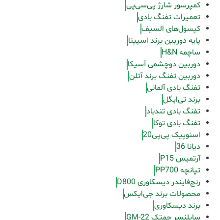
کمپرسور شارژ پی‌سی‌پی
تعمیرات تفنگ بادی
کپسول‌های السیف
پایه دوربین برند اسپینا
ساچمه H&N
دوربین دوچشمی آسیکا
دوربین تفنگ برند آتلن
تفنگ بادی آلمانی
برند تی‌ایگل
تفنگ بادی تندباد
تفنگ بادی توکا
اسنوپیک پی‌پی20
دیانا 36
آرتمیس P15
تپانچه PP700
رنج‌فایندر دیسکاوری D800
محصولات برند جی‌ایکس
برند دیسکاوری
سایلنسر جمتک GM-22