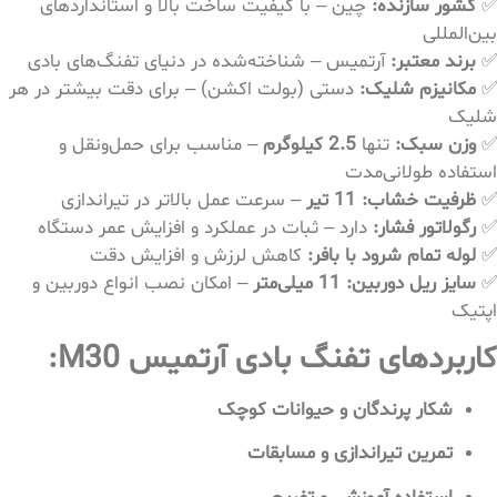
✅
کشور سازنده:
چین – با کیفیت ساخت بالا و استانداردهای
بین‌المللی
✅
برند معتبر:
آرتمیس – شناخته‌شده در دنیای تفنگ‌های بادی
✅
مکانیزم شلیک:
دستی (بولت اکشن) – برای دقت بیشتر در هر
شلیک
✅
وزن سبک:
تنها
2.5 کیلوگرم
– مناسب برای حمل‌ونقل و
استفاده طولانی‌مدت
✅
ظرفیت خشاب:
11 تیر
– سرعت عمل بالاتر در تیراندازی
✅
رگولاتور فشار:
دارد – ثبات در عملکرد و افزایش عمر دستگاه
✅
لوله تمام شرود با بافر:
کاهش لرزش و افزایش دقت
✅
سایز ریل دوربین:
11 میلی‌متر
– امکان نصب انواع دوربین و
اپتیک
کاربردهای تفنگ بادی آرتمیس M30:
شکار پرندگان و حیوانات کوچک
تمرین تیراندازی و مسابقات