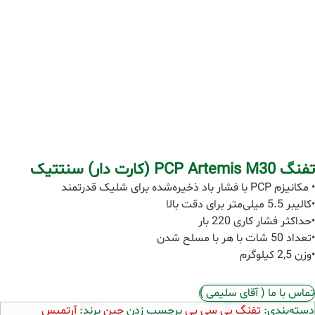
تفنگ PCP Artemis M30 (کارت دار) سنتتیک
• مکانیزم PCP با فشار باد ذخیره‌شده برای شلیک قدرتمند
•کالیبر 5.5 میلی‌متر برای دقت بالا
•حداکثر فشار کاری 220 بار
•تعداد 50 شات با هر با مسلح شدن
•وزن 2,5 کیلوگرم
تماس با ما ( آقای سلیمی )
دسته‌بندی:
تفنگ پی سی پی
برچسب زدن
چین
برند:
آرتمیس