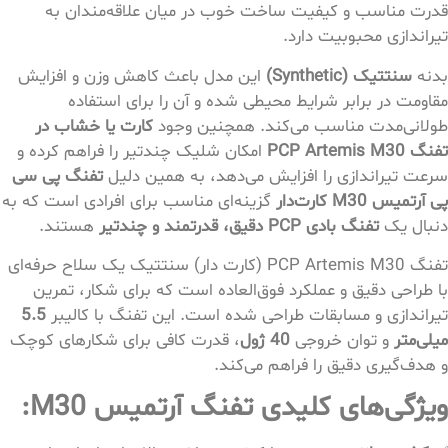
قدرت مناسب و کیفیت ساخت خوب در میان علاقه‌مندان به
تیراندازی محبوبیت دارد.
بدنه
سنتتیک (Synthetic)
این مدل باعث کاهش وزن و افزایش
مقاومت در برابر شرایط محیطی شده و آن را برای استفاده
طولانی‌مدت مناسب می‌کند. همچنین وجود
کارت یا خشاب در
تفنگ PCP Artemis M30
امکان شلیک چندتیر را فراهم کرده و
سرعت تیراندازی را افزایش می‌دهد، به همین دلیل
تفنگ پی سی
پی آرتمیس M30 کارت‌دار
گزینه‌ای مناسب برای افرادی است که به
دنبال یک
تفنگ بادی PCP دقیق، قدرتمند و چندتیر
هستند.
تفنگ PCP Artemis M30 (کارت دار) سنتتیک یک سلاح حرفه‌ای
با طراحی دقیق و عملکرد فوق‌العاده است که برای شکار، تمرین
تیراندازی و مسابقات طراحی شده است. این تفنگ با کالیبر
5.5
میلی‌متر
و توان خروجی
40 ژول
، قدرت کافی برای شکارهای کوچک
و هدف‌گیری دقیق را فراهم می‌کند.
ویژگی‌های کلیدی تفنگ آرتمیس M30: