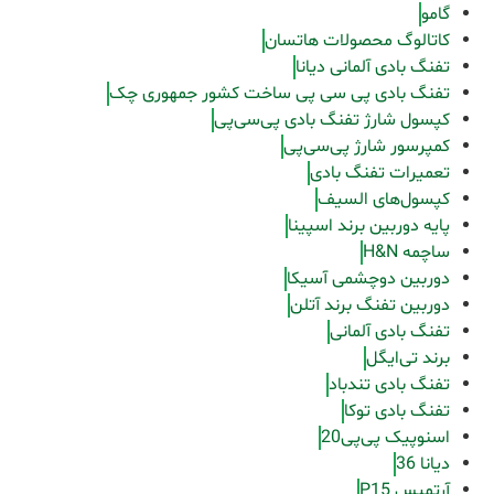
گامو
کاتالوگ محصولات هاتسان
تفنگ بادی آلمانی دیانا
تفنگ بادی پی سی پی ساخت کشور جمهوری چک
کپسول شارژ تفنگ بادی پی‌سی‌پی
کمپرسور شارژ پی‌سی‌پی
تعمیرات تفنگ بادی
کپسول‌های السیف
پایه دوربین برند اسپینا
ساچمه H&N
دوربین دوچشمی آسیکا
دوربین تفنگ برند آتلن
تفنگ بادی آلمانی
برند تی‌ایگل
تفنگ بادی تندباد
تفنگ بادی توکا
اسنوپیک پی‌پی20
دیانا 36
آرتمیس P15