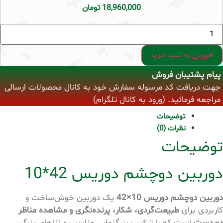
18,960,000
تومان
دوربین
دوچشم
دوریس
42*10
افزودن به سبد خرید
عدد
پیام پشتیبان فروش
جهت دریافت کد مرسوله سفارش خود به کانال محصولات ارسالی
مراجعه فرمائید. (ورود به کانال تلگرام)
توضیحات
نظرات (0)
توضیحات
دوربین دوچشم دوریس 42*10
دوربین دوچشم دوریس 10×42
یک دوربین خوش‌ساخت و
کاربردی برای
طبیعت‌گردی، شکار، پرنده‌نگری و مشاهده مناظر
دوردست
است که با ترکیب بزرگنمایی مناسب و لنزهای بزرگ،