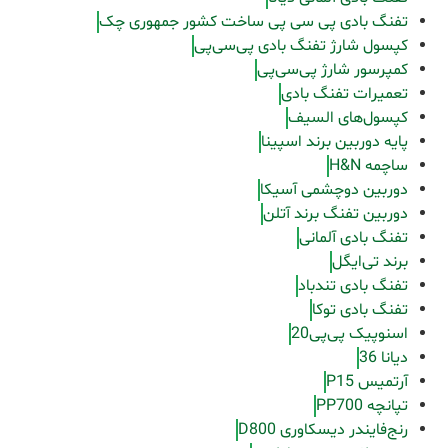
تفنگ بادی پی سی پی ساخت کشور جمهوری چک
کپسول شارژ تفنگ بادی پی‌سی‌پی
کمپرسور شارژ پی‌سی‌پی
تعمیرات تفنگ بادی
کپسول‌های السیف
پایه دوربین برند اسپینا
ساچمه H&N
دوربین دوچشمی آسیکا
دوربین تفنگ برند آتلن
تفنگ بادی آلمانی
برند تی‌ایگل
تفنگ بادی تندباد
تفنگ بادی توکا
اسنوپیک پی‌پی20
دیانا 36
آرتمیس P15
تپانچه PP700
رنج‌فایندر دیسکاوری D800