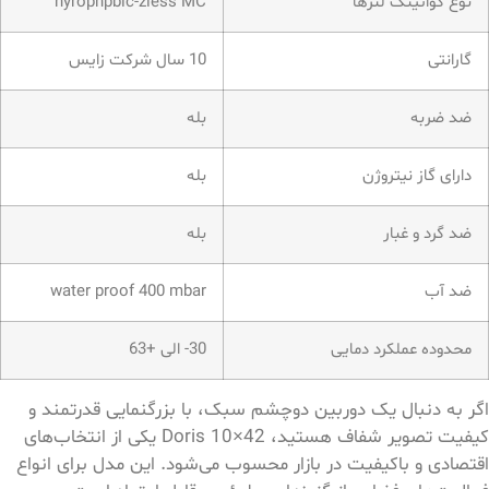
نوع کواتینگ لنزها
hyrophpbic-ziess MC
گارانتی
10 سال شرکت زایس
ضد ضربه
بله
دارای گاز نیتروژن
بله
ضد گرد و غبار
بله
ضد آب
water proof 400 mbar
محدوده عملکرد دمایی
30- الی +63
اگر به دنبال یک دوربین دوچشم سبک، با بزرگنمایی قدرتمند و
کیفیت تصویر شفاف هستید، Doris 10×42 یکی از انتخاب‌های
اقتصادی و باکیفیت در بازار محسوب می‌شود. این مدل برای انواع