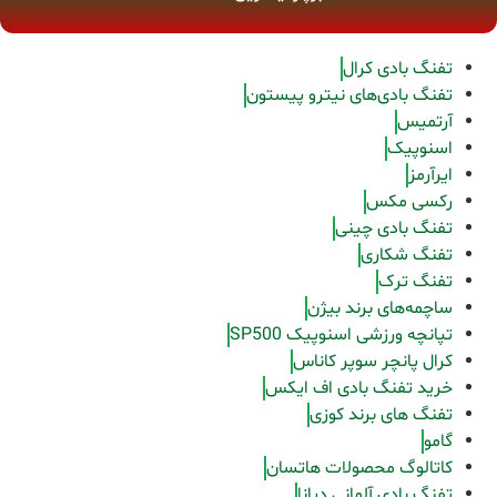
تفنگ بادی کرال
تفنگ بادی‌های نیترو پیستون
آرتمیس
اسنوپیک
ایرآرمز
رکسی مکس
تفنگ بادی چینی
تفنگ شکاری
تفنگ ترک
ساچمه‌های برند بیژن
تپانچه ورزشی اسنوپیک SP500
کرال پانچر سوپر کاناس
خرید تفنگ بادی اف ایکس
تفنگ های برند کوزی
گامو
کاتالوگ محصولات هاتسان
تفنگ بادی آلمانی دیانا