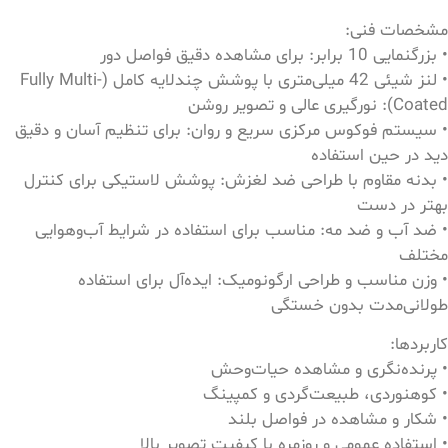
مشخصات فنی:
• بزرگنمایی 10 برابر: برای مشاهده دقیق فواصل دور
• لنز شیئی 42 میلی‌متری با پوشش چندلایه کامل (Fully Multi-
Coated): نورگیری عالی و تصویر روشن
• سیستم فوکوس مرکزی سریع و روان: برای تنظیم آسان و دقیق
دید در حین استفاده
• بدنه مقاوم با طراحی ضد لغزش: پوشش لاستیکی برای کنترل
بهتر در دست
• ضد آب و ضد مه: مناسب برای استفاده در شرایط آب‌وهوایی
مختلف
• وزن مناسب و طراحی ارگونومیک: ایده‌آل برای استفاده
طولانی‌مدت بدون خستگی
کاربردها:
• پرنده‌نگری و مشاهده حیات‌وحش
• کوهنوردی، طبیعت‌گردی و کمپینگ
• شکار و مشاهده در فواصل بلند
• استفاده عمومی و روزمره با کیفیت تصویر بالا