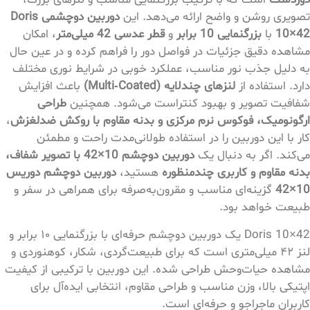
تصویری روشن و واضح ارائه می‌دهد. این
دوربین دوچشمی Doris
10×42
با
بزرگنمایی 10 برابر
و
قطر عدسی 42 میلی‌متر
، امکان
مشاهده دقیق جزئیات در فواصل دور را فراهم کرده و در عین حال
به دلیل جذب نور مناسب، عملکرد خوبی در شرایط نوری مختلف
دارد. استفاده از
لنزهای چندلایه (Multi‑Coated)
باعث افزایش
شفافیت تصویر و بهبود کنتراست می‌شود. همچنین
طراحی
ارگونومیک، فوکوس نرم مرکزی و بدنه مقاوم با روکش ضدلغزش
،
کار با این دوربین را در استفاده طولانی‌مدت راحت و مطمئن
می‌کند. اگر به دنبال یک
دوربین دوچشم 10×42 با تصویر شفاف،
بدنه مقاوم و کاربری چندمنظوره
هستید،
دوربین دوچشم دوریس
10×42
گزینه‌ای مناسب و مقرون‌به‌صرفه برای همراهی در سفر و
طبیعت خواهد بود.
Doris 10×42 یک دوربین دوچشم حرفه‌ای با بزرگنمایی ۱۰ برابر و
لنز ۴۲ میلی‌متری است که برای طبیعت‌گردی، شکار، کوهنوردی و
مشاهده حیات‌وحش طراحی شده. این دوربین با ترکیبی از کیفیت
اپتیکی بالا، وزن مناسب و طراحی مقاوم، انتخابی ایده‌آل برای
کاربران ماجراجو و حرفه‌ای است.