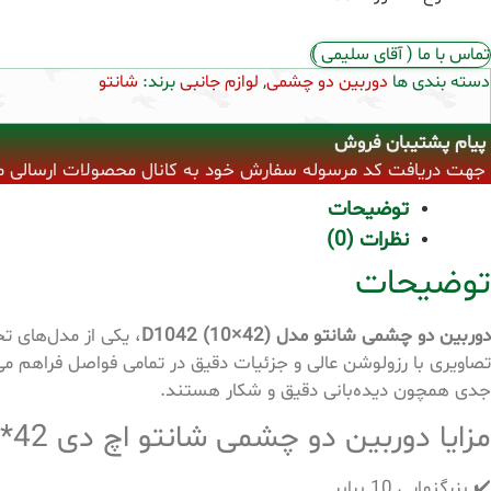
تماس با ما ( آقای سلیمی )
دسته بندی ها
دوربین دو چشمی
,
لوازم جانبی
برند:
شانتو
پیام پشتیبان فروش
جهت دریافت کد مرسوله سفارش خود به کانال محصولات ارسالی مراجع
توضیحات
نظرات (0)
توضیحات
دوربین دو چشمی شانتو مدل D1042 (10×42)
، یکی از مدل‌های ت
تصاویری با رزولوشن عالی و جزئیات دقیق در تمامی فواصل فراهم م
جدی همچون دیده‌بانی دقیق و شکار هستند.
مزایا دوربین دو چشمی شانتو اچ دی 42*10 ( D1042 )
✔️ بزرگنمایی 10 برابر