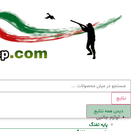
Ski
t
conten
ستجو
نتایج
دیدن همه نتایج
لوازم جانبی
پایه تفنگ