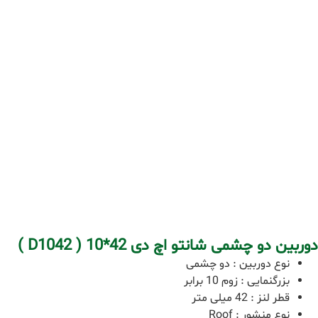
دوربین دو چشمی شانتو اچ دی 42*10 ( D1042 )
نوع دوربین : دو چشمی
بزرگنمایی : زوم 10 برابر
قطر لنز : 42 میلی متر
نوع منشور : Roof