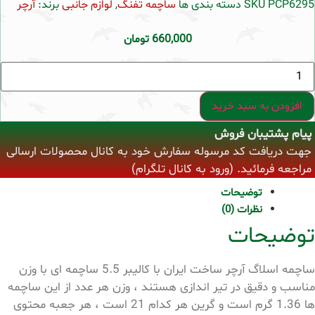
PCP6295
SKU
دسته بندی ها
ساچمه تفنگ
,
لوازم جانبی
برند:
آرچر
660,000
تومان
ساچمه
اسلاگ
آرچر
کالیبر
افزودن به سبد خرید
5.5
عدد
پیام پشتیبان فروش
جهت دریافت کد مرسوله سفارش خود به کانال محصولات ارسالی
مراجعه فرمائید. (ورود به کانال تلگرام)
توضیحات
نظرات (0)
توضیحات
ساچمه اسلاگ آرچر ساخت ایران با کالیبر 5.5 ساچمه ای با وزن
مناسب و دقیق در تیر اندازی هستند ، وزن هر عدد از این ساچمه
ها 1.36 گرم است و گرین هر کدام 21 است ، هر جعبه محتوی