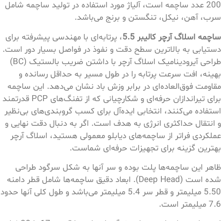
200 عدد ساچمه است، آلیاژ مورد استفاده در تولید ساچمه شامل
سرب، آهن، نیکل، تنگستن و برنج می‌باشد.
ساچمه اسلاگ آرچر کالیبر 5.5
، پرتابه‌ای با مهندسی پیشرفته برای
دستیابی به بالاترین سطح دقت و نفوذ در فواصل بسیار دور است.
طراحی آیرودینامیک اسلاگ آرچر با داشتن ضریب بالستیک (BC)
بهینه، افت سرعت پرتابه را در طول مسیر به حداقل رسانده و
مقاومت فوق‌العاده‌ای در برابر وزش باد نشان می‌دهد. این ساچمه
برای تیراندازان حرفه‌ای و شکارچیانی که از تفنگ‌های PCP قدرتمند
استفاده می‌کنند، انتخابی ایده‌آل برای کسب گرو‌بندی‌های بی‌نظیر
و انتقال حداکثری انرژی به هدف است. اگر به دنبال دقت نهایی و
عملکردی فراتر از ساچمه‌های دیابلو معمولی هستید، اسلاگ آرچر
بهترین گزینه برای تجهیزات حرفه‌ای شماست.
ظاهر این ساچمه‌ها پلت بوده و سر آنها به شکل سرگود طراحی
شده است (Deep Head). ابعاد دقیق ساچمه‌ها شامل قطر دامنه
5.50 میلیمتر و قطر سر 5.4 میلیمتر می‌باشد و طول کلی آنها حدود
7.6 میلیمتر است.