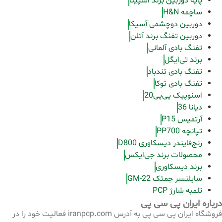
پایه دوربین برند اسپینا
ساچمه H&N
دوربین دوچشمی آسیکا
دوربین تفنگ برند آتلن
تفنگ بادی آلمانی
برند تی‌ایگل
تفنگ بادی تندباد
تفنگ بادی توکا
اسنوپیک پی‌پی20
دیانا 36
آرتمیس P15
تپانچه PP700
رنج‌فایندر دیسکاوری D800
محصولات برند جی‌ایکس
برند دیسکاوری
سایلنسر جمتک GM-22
تلمبه شارژ PCP
درباره ایران پی سی پی
فروشگاه ایران پی سی پی به آدرس iranpcp.com فعالیت خود را در