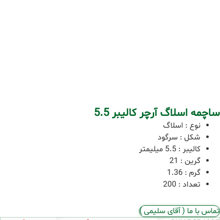
ساچمه اسلاگ آرچر کالیبر 5.5
نوع
:
اسلاگ
شکل : سرگود
کالیبر
:
5.5 میلیمتر
گرین
:
21
گرم
:
1.36
تعداد
:
200
تماس با ما ( آقای سلیمی )