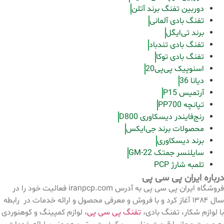
دوربین تفنگ برند آتلن
تفنگ بادی آلمانی
برند تی‌ایگل
تفنگ بادی تندباد
تفنگ بادی توکا
اسنوپیک پی‌پی20
دیانا 36
آرتمیس P15
تپانچه PP700
رنج‌فایندر دیسکاوری D800
محصولات برند جی‌ایکس
برند دیسکاوری
سایلنسر جمتک GM-22
تلمبه شارژ PCP
درباره ایران پی سی پی
فروشگاه ایران پی سی پی به آدرس iranpcp.com فعالیت خود را در
سال ۱۳۸۴ آغاز کرد و با فروش و معرفی محصول و ارائه خدمات در رابطه
با لوازم شکار، تفنگ بادی،
تفنگ پی سی پی
، لوازم کمپینگ و کوهنوردی