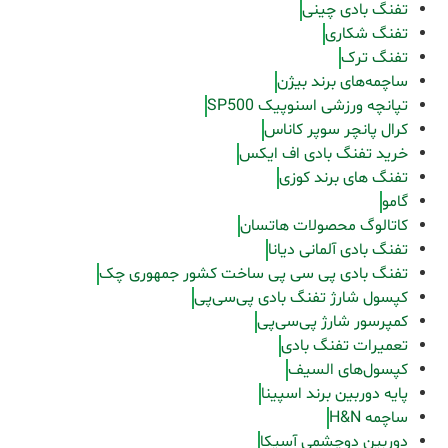
تفنگ بادی چینی
تفنگ شکاری
تفنگ ترک
ساچمه‌های برند بیژن
تپانچه ورزشی اسنوپیک SP500
کرال پانچر سوپر کاناس
خرید تفنگ بادی اف ایکس
تفنگ های برند کوزی
گامو
کاتالوگ محصولات هاتسان
تفنگ بادی آلمانی دیانا
تفنگ بادی پی سی پی ساخت کشور جمهوری چک
کپسول شارژ تفنگ بادی پی‌سی‌پی
کمپرسور شارژ پی‌سی‌پی
تعمیرات تفنگ بادی
کپسول‌های السیف
پایه دوربین برند اسپینا
ساچمه H&N
دوربین دوچشمی آسیکا