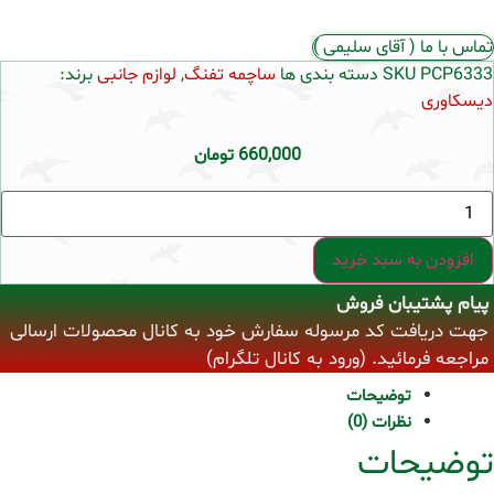
تماس با ما ( آقای سلیمی )
PCP6333
SKU
دسته بندی ها
ساچمه تفنگ
,
لوازم جانبی
برند:
دیسکاوری
660,000
تومان
ساچمه
دیسکاوری
اگزکت
جامبو
افزودن به سبد خرید
هوی
دیابلو
پیام پشتیبان فروش
کالیبر
5.5
جهت دریافت کد مرسوله سفارش خود به کانال محصولات ارسالی
عدد
مراجعه فرمائید. (ورود به کانال تلگرام)
توضیحات
نظرات (0)
توضیحات