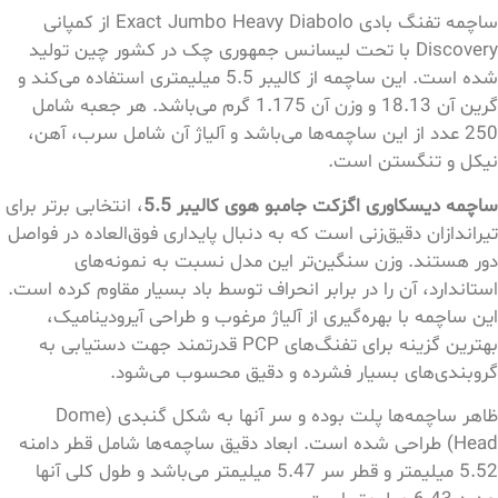
ساچمه تفنگ بادی Exact Jumbo Heavy Diabolo از کمپانی
Discovery با تحت لیسانس جمهوری چک در کشور چین تولید
شده است. این ساچمه از کالیبر 5.5 میلیمتری استفاده می‌کند و
گرین آن 18.13 و وزن آن 1.175 گرم می‌باشد. هر جعبه شامل
250 عدد از این ساچمه‌ها می‌باشد و آلیاژ آن شامل سرب، آهن،
نیکل و تنگستن است.
ساچمه دیسکاوری اگزکت جامبو هوی کالیبر 5.5
، انتخابی برتر برای
تیراندازان دقیق‌زنی است که به دنبال پایداری فوق‌العاده در فواصل
دور هستند. وزن سنگین‌تر این مدل نسبت به نمونه‌های
استاندارد، آن را در برابر انحراف توسط باد بسیار مقاوم کرده است.
این ساچمه با بهره‌گیری از آلیاژ مرغوب و طراحی آیرودینامیک،
بهترین گزینه برای تفنگ‌های PCP قدرتمند جهت دستیابی به
گرو‌بندی‌های بسیار فشرده و دقیق محسوب می‌شود.
ظاهر ساچمه‌ها پلت بوده و سر آنها به شکل گنبدی (Dome
Head) طراحی شده است. ابعاد دقیق ساچمه‌ها شامل قطر دامنه
5.52 میلیمتر و قطر سر 5.47 میلیمتر می‌باشد و طول کلی آنها