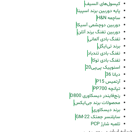
کپسول‌های السیف
پایه دوربین برند اسپینا
ساچمه H&N
دوربین دوچشمی آسیکا
دوربین تفنگ برند آتلن
تفنگ بادی آلمانی
برند تی‌ایگل
تفنگ بادی تندباد
تفنگ بادی توکا
اسنوپیک پی‌پی20
دیانا 36
آرتمیس P15
تپانچه PP700
رنج‌فایندر دیسکاوری D800
محصولات برند جی‌ایکس
برند دیسکاوری
سایلنسر جمتک GM-22
تلمبه شارژ PCP
درباره ایران پی سی پی