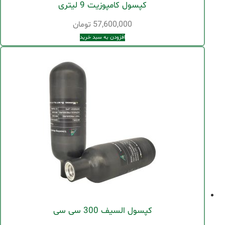
کپسول کامپوزیت 9 لیتری
57,600,000
تومان
افزودن به سبد خرید
کپسول السیف 300 سی سی