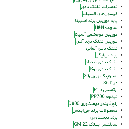
تعمیرات تفنگ بادی
کپسول‌های السیف
پایه دوربین برند اسپینا
ساچمه H&N
دوربین دوچشمی آسیکا
دوربین تفنگ برند آتلن
تفنگ بادی آلمانی
برند تی‌ایگل
تفنگ بادی تندباد
تفنگ بادی توکا
اسنوپیک پی‌پی20
دیانا 36
آرتمیس P15
تپانچه PP700
رنج‌فایندر دیسکاوری D800
محصولات برند جی‌ایکس
برند دیسکاوری
سایلنسر جمتک GM-22