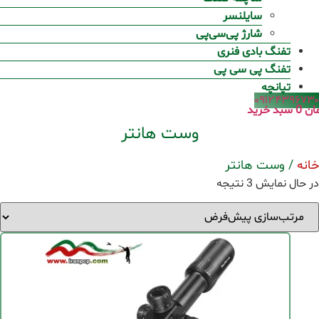
سایلنسر
شارژ پی‌سی‌پی
تفنگ بادی فنری
تفنگ پی سی پی
تپانچه
۰۹۱۲۴۳۹۶۷۳۰
ان
0
سبد خرید
وست هانتر
خانه
/ وست هانتر
در حال نمایش 3 نتیجه