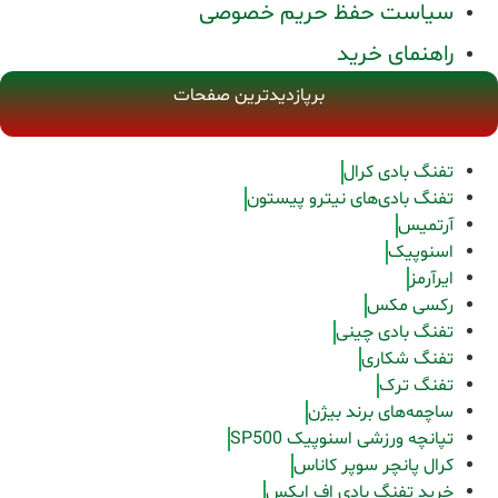
سیاست حفظ حریم خصوصی
راهنمای خرید
برپازدیدترین صفحات
تفنگ بادی کرال
تفنگ بادی‌های نیترو پیستون
آرتمیس
اسنوپیک
ایرآرمز
رکسی مکس
تفنگ بادی چینی
تفنگ شکاری
تفنگ ترک
ساچمه‌های برند بیژن
تپانچه ورزشی اسنوپیک SP500
کرال پانچر سوپر کاناس
خرید تفنگ بادی اف ایکس