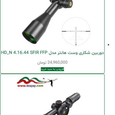
دوربین شکاری وست هانتر مدل HD_N 4.16.44 SFIR FFP
24,960,000
تومان
افزودن به سبد خرید