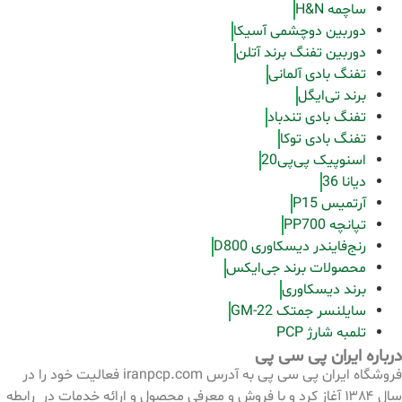
ساچمه H&N
دوربین دوچشمی آسیکا
دوربین تفنگ برند آتلن
تفنگ بادی آلمانی
برند تی‌ایگل
تفنگ بادی تندباد
تفنگ بادی توکا
اسنوپیک پی‌پی20
دیانا 36
آرتمیس P15
تپانچه PP700
رنج‌فایندر دیسکاوری D800
محصولات برند جی‌ایکس
برند دیسکاوری
سایلنسر جمتک GM-22
تلمبه شارژ PCP
درباره ایران پی سی پی
فروشگاه ایران پی سی پی به آدرس iranpcp.com فعالیت خود را در
سال ۱۳۸۴ آغاز کرد و با فروش و معرفی محصول و ارائه خدمات در رابطه