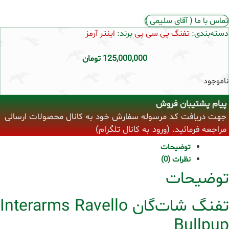
تماس با ما ( آقای سلیمی )
دسته‌بندی:
تفنگ پی سی پی
برند:
اینتر آرمز
125,000,000
تومان
ناموجود
پیام پشتیبان فروش
جهت دریافت کد مرسوله سفارش خود به کانال محصولات ارسالی
مراجعه فرمائید. (ورود به کانال تلگرام)
توضیحات
نظرات (0)
توضیحات
تفنگ شات‌گان Interarms Ravello
Bullpup