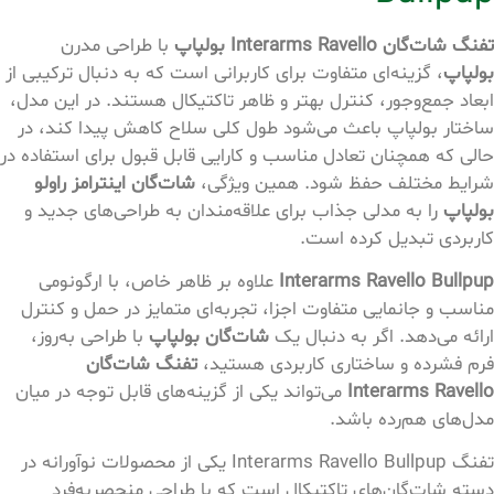
تفنگ شات‌گان Interarms Ravello بولپاپ
با طراحی مدرن
بولپاپ
، گزینه‌ای متفاوت برای کاربرانی است که به دنبال ترکیبی از
ابعاد جمع‌وجور، کنترل بهتر و ظاهر تاکتیکال هستند. در این مدل،
ساختار بولپاپ باعث می‌شود طول کلی سلاح کاهش پیدا کند، در
حالی که همچنان تعادل مناسب و کارایی قابل قبول برای استفاده در
شرایط مختلف حفظ شود. همین ویژگی،
شات‌گان اینترامز راولو
بولپاپ
را به مدلی جذاب برای علاقه‌مندان به طراحی‌های جدید و
کاربردی تبدیل کرده است.
Interarms Ravello Bullpup
علاوه بر ظاهر خاص، با ارگونومی
مناسب و جانمایی متفاوت اجزا، تجربه‌ای متمایز در حمل و کنترل
ارائه می‌دهد. اگر به دنبال یک
شات‌گان بولپاپ
با طراحی به‌روز،
فرم فشرده و ساختاری کاربردی هستید،
تفنگ شات‌گان
Interarms Ravello
می‌تواند یکی از گزینه‌های قابل توجه در میان
مدل‌های هم‌رده باشد.
تفنگ Interarms Ravello Bullpup یکی از محصولات نوآورانه در
دسته شات‌گان‌های تاکتیکال است که با طراحی منحصربه‌فرد