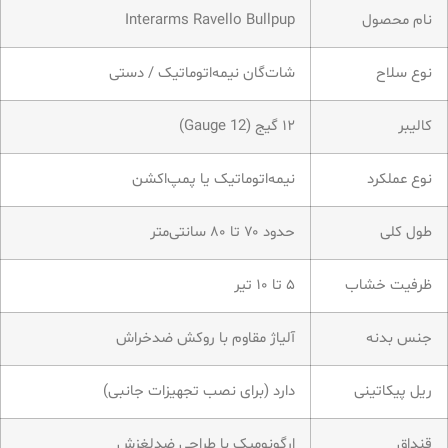
نام محصول
Interarms Ravello Bullpup
نوع سلاح
شات‌گان نیمه‌اتوماتیک / دستی
کالیبر
۱۲ گیج (12 Gauge)
نوع عملکرد
نیمه‌اتوماتیک یا پمپ‌اکشن
طول کلی
حدود ۷۰ تا ۸۰ سانتی‌متر
ظرفیت خشاب
۵ تا ۱۰ تیر
جنس بدنه
آلیاژ مقاوم با روکش ضدخراش
ریل پیکاتینی
دارد (برای نصب تجهیزات جانبی)
قنداق
ارگونومیک با طراحی ضدلغزش