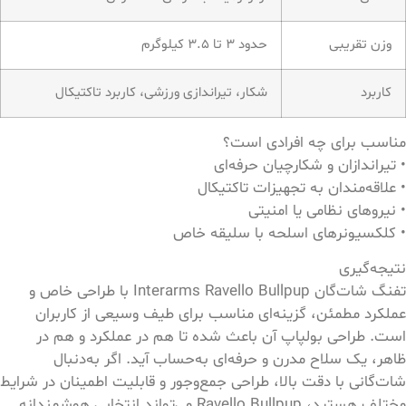
وزن تقریبی
حدود ۳ تا ۳.۵ کیلوگرم
کاربرد
شکار، تیراندازی ورزشی، کاربرد تاکتیکال
مناسب برای چه افرادی است؟
• تیراندازان و شکارچیان حرفه‌ای
• علاقه‌مندان به تجهیزات تاکتیکال
• نیروهای نظامی یا امنیتی
• کلکسیونرهای اسلحه با سلیقه خاص
نتیجه‌گیری
تفنگ شات‌گان Interarms Ravello Bullpup با طراحی خاص و
عملکرد مطمئن، گزینه‌ای مناسب برای طیف وسیعی از کاربران
است. طراحی بولپاپ آن باعث شده تا هم در عملکرد و هم در
ظاهر، یک سلاح مدرن و حرفه‌ای به‌حساب آید. اگر به‌دنبال
شات‌گانی با دقت بالا، طراحی جمع‌وجور و قابلیت اطمینان در شرایط
مختلف هستید، Ravello Bullpup می‌تواند انتخابی هوشمندانه