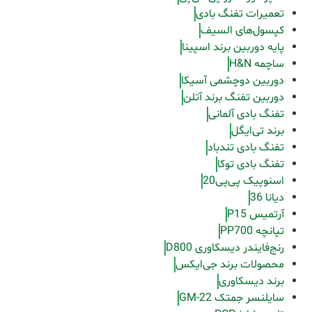
تعمیرات تفنگ بادی
کپسول‌های السیف
پایه دوربین برند اسپینا
ساچمه H&N
دوربین دوچشمی آسیکا
دوربین تفنگ برند آتلن
تفنگ بادی آلمانی
برند تی‌ایگل
تفنگ بادی تندباد
تفنگ بادی توکا
اسنوپیک پی‌پی20
دیانا 36
آرتمیس P15
تپانچه PP700
رنج‌فایندر دیسکاوری D800
محصولات برند جی‌ایکس
برند دیسکاوری
سایلنسر جمتک GM-22