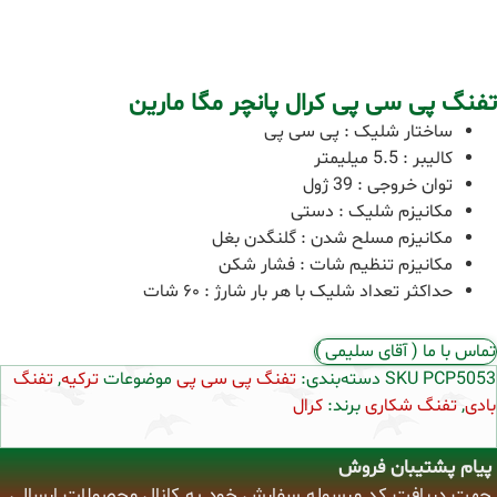
تفنگ پی سی پی کرال پانچر مگا مارین
ساختار شلیک : پی سی پی
کالیبر : 5.5 میلیمتر
توان خروجی : 39 ژول
مکانیزم شلیک : دستی
مکانیزم مسلح شدن : گلنگدن بغل
مکانیزم تنظیم شات : فشار شکن
حداکثر تعداد شلیک با هر بار شارژ : ۶۰ شات
تماس با ما ( آقای سلیمی )
PCP5053
SKU
دسته‌بندی:
تفنگ پی سی پی
موضوعات
ترکیه
,
تفنگ
بادی
,
تفنگ شکاری
برند:
کرال
پیام پشتیبان فروش
جهت دریافت کد مرسوله سفارش خود به کانال محصولات ارسالی