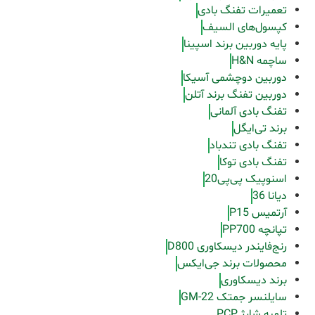
تعمیرات تفنگ بادی
کپسول‌های السیف
پایه دوربین برند اسپینا
ساچمه H&N
دوربین دوچشمی آسیکا
دوربین تفنگ برند آتلن
تفنگ بادی آلمانی
برند تی‌ایگل
تفنگ بادی تندباد
تفنگ بادی توکا
اسنوپیک پی‌پی20
دیانا 36
آرتمیس P15
تپانچه PP700
رنج‌فایندر دیسکاوری D800
محصولات برند جی‌ایکس
برند دیسکاوری
سایلنسر جمتک GM-22
تلمبه شارژ PCP