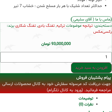
حداکثر تعداد شلیک با هر بار مسلح شدن : خشاب 7 تیر
تماس با ما ( آقای سلیمی )
دسته‌بندی:
تپانچه
موضوعات
ترکیه
,
تفنگ بادی
,
تفنگ شکاری
برند:
رکسی‌مکس
93,000,000
تومان
تپانچه
پی
سی
پی
افزودن به سبد خرید
رکسی
مکس
پیام پشتیبان فروش
Reximex
RP
جهت دریافت کد مرسوله سفارش خود به کانال محصولات ارسالی
عدد
مراجعه فرمائید. (ورود به کانال تلگرام)
توضیحات
نظرات (0)