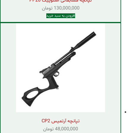
تپانچه مسابقاتی اسنوپیک PP20
130,000,000
تومان
افزودن به سبد خرید
تپانچه آرتمیس CP2
48,000,000
تومان