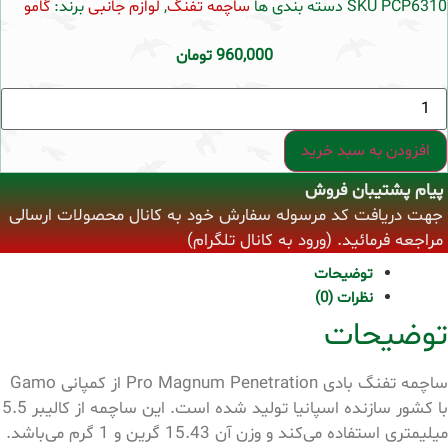
PCP6310
SKU
دسته بندی ها
ساچمه تفنگ
,
لوازم جانبی
برند:
گامو
960,000
تومان
ساچمه
گامو
پرومگنوم
کالیبر
افزودن به سبد خرید
5.5
عدد
پیام پشتیبان فروش
جهت دریافت کد مرسوله سفارش خود به کانال محصولات ارسالی
مراجعه فرمائید. (ورود به کانال تلگرام)
توضیحات
نظرات (0)
توضیحات
ساچمه تفنگ بادی Pro Magnum Penetration از کمپانی Gamo
با کشور سازنده اسپانیا تولید شده است. این ساچمه از کالیبر 5.5
میلیمتری استفاده می‌کند و وزن آن 15.43 گرین و 1 گرم می‌باشد.