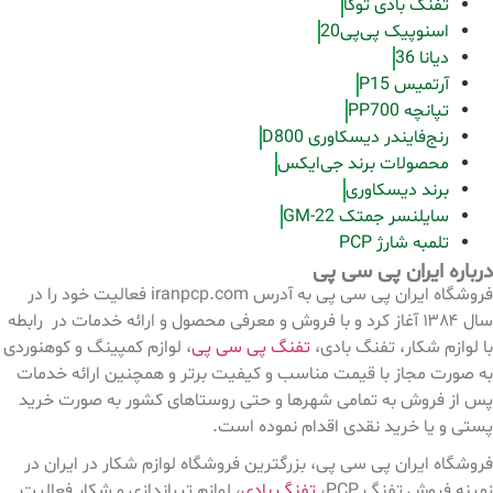
تفنگ بادی توکا
اسنوپیک پی‌پی20
دیانا 36
آرتمیس P15
تپانچه PP700
رنج‌فایندر دیسکاوری D800
محصولات برند جی‌ایکس
برند دیسکاوری
سایلنسر جمتک GM-22
تلمبه شارژ PCP
درباره ایران پی سی پی
فروشگاه ایران پی سی پی به آدرس iranpcp.com فعالیت خود را در
سال ۱۳۸۴ آغاز کرد و با فروش و معرفی محصول و ارائه خدمات در رابطه
با لوازم شکار، تفنگ بادی،
تفنگ پی سی پی
، لوازم کمپینگ و کوهنوردی
به صورت مجاز با قیمت مناسب و کیفیت برتر و همچنین ارائه خدمات
پس از فروش به تمامی شهرها و حتی روستاهای کشور به صورت خرید
پستی و یا خرید نقدی اقدام نموده است.
فروشگاه ایران پی سی پی، بزرگترین فروشگاه لوازم شکار در ایران در
زمینه فروش تفنگ PCP،
تفنگ بادی
، لوازم تیراندازی و شکار فعالیت