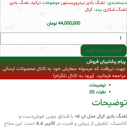
دسته‌بندی:
تفنگ بادی نیتروپیستون
موضوعات
ترکیه
,
تفنگ بادی
,
تفنگ شکاری
برند:
کرال
44,000,000
تومان
تفنگ
بادی
کرال
نیترو
افزودن به سبد خرید
پیستون
N-
پیام پشتیبان فروش
05
قنداق
جهت دریافت کد مرسوله سفارش خود به کانال محصولات ارسالی
چوب
عدد
مراجعه فرمائید. (ورود به کانال تلگرام)
توضیحات
نظرات (0)
توضیحات
تفنگ بادی کرال مدل ان ۰۵
با قنداق چوبی خوش‌دست و
کلاسیک، تلفیقی از زیبایی و قدرت در
کالیبر ۵.۵
است. این سلاح