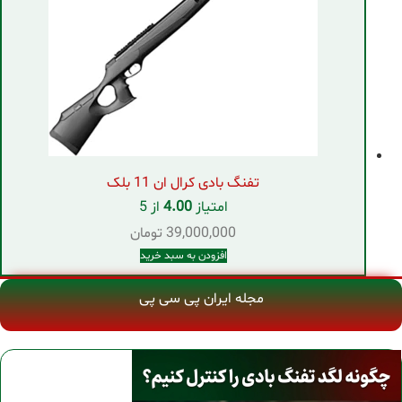
تفنگ بادی کرال ان 11 بلک
امتیاز
4.00
از 5
39,000,000
تومان
افزودن به سبد خرید
مجله ایران پی سی پی