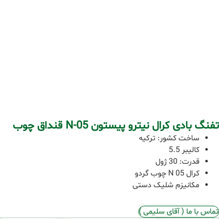
تفنگ بادی کرال نیترو پیستون N-05 قنداق چوب
ساخت کشور: ترکیه
کالیبر 5.5
قدرت: 30 ژول
کرال 05 N چوب گردو
مکانیزم شلیک دستی
تماس با ما ( آقای سلیمی )