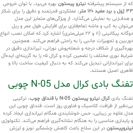
که از سیستم پیشرفته
نیترو پیستون
بهره می‌برد، با توان خروجی
۳۳ ژول
و
برد مفید ۱۲۰ متر
، عملکردی قدرتمند و دقیق را برای شکار
و هدف‌زنی به نمایش می‌گذارد. از ویژگی‌های متمایز این مدل
می‌توان به کپ و ماشه تمام‌فلزی برای افزایش طول عمر و ریل
دوگانه پیکاتینی (۱۱ و ۲۲ میلی‌متری) اشاره کرد که امکان نصب انواع
دوربین و تجهیزات جانبی را به راحتی فراهم می‌کند. همچنین
بهره‌گیری از شکاف درجه و شعله‌پوش نورانی، تیراندازی دقیق در
شرایط نوری مختلف را تضمین کرده و کرال ۰۵ را به گزینه‌ای ایده‌آل
برای تیراندازانی تبدیل می‌کند که به دنبال کیفیت ساخت بالا و
ظاهری اصیل هستند.
تفنگ بادی کرال مدل N-05 چوبی
تفنگ بادی
کرال نیترو پیستون N-05 با قنداق چوب
، ترکیبی
بی‌نظیر از ظرافت کلاسیک و فناوری روز است. قنداق چوبی این
مدل علاوه بر زیبایی، حس خوشایندی هنگام تیراندازی ایجاد کرده
و پایداری مناسبی را به هنگام نشانه‎‌گیری فراهم می‌کند. تکنولوژی
نیتروپیستون
در این سلاح باعث کاهش چشمگیر نویز و لرزش