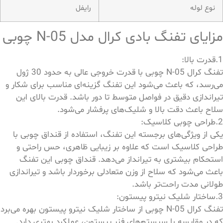
نوع لوله
رایفل
مزایای تفنگ بادی کرال مدل N-05 چوبی
1.قدرت بالا:
تفنگ کرال N-05 چوبی با قدرت خروجی عالی به حدود 30 ژول
می‌رسد، که باعث می‌شود این تفنگ گزینه‌ای مناسب برای شکار و
تیراندازی دقیق در فواصل متوسط تا دور باشد. قدرت بالای این
سلاح باعث دقت بالا و شلیک‌های پرفشار می‌شود.
2.طراحی چوبی کلاسیک:
یکی از ویژگی‌های برجسته این تفنگ، استفاده از قنداق چوبی با
طراحی کلاسیک است که علاوه بر زیبایی ظاهری، حس راحتی و
استحکام بیشتری به تیرانداز می‌دهد. قنداق چوبی این تفنگ
باعث می‌شود که سلاح از وزن متعادلی برخوردار باشد و تیراندازی
طولانی مدت راحت‌تر باشد.
3.ساختار شلیک نیترو پیستون:
تفنگ کرال N-05 چوبی از ساختار شلیک نیترو پیستون بهره می‌برد
که در مقایسه با سیستم‌های فنر پیستون، عملکرد بهتری دارد.