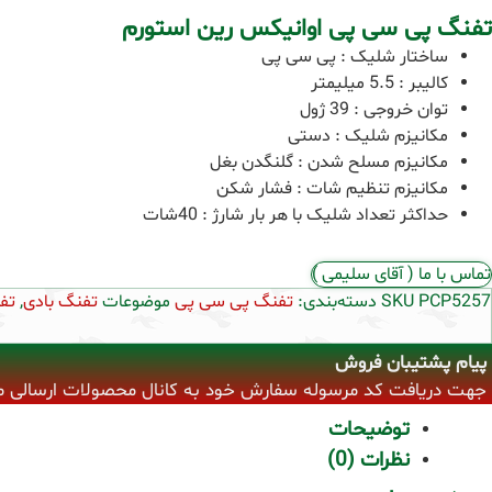
تفنگ پی سی پی اوانیکس رین استورم
ساختار شلیک : پی سی پی
کالیبر : 5.5 میلیمتر
توان خروجی : 39 ژول
مکانیزم شلیک : دستی
مکانیزم مسلح شدن : گلنگدن بغل
مکانیزم تنظیم شات : فشار شکن
حداکثر تعداد شلیک با هر بار شارژ : 40شات
تماس با ما ( آقای سلیمی )
PCP5257
SKU
دسته‌بندی:
تفنگ پی سی پی
موضوعات
تفنگ بادی
,
تف
پیام پشتیبان فروش
جهت دریافت کد مرسوله سفارش خود به کانال محصولات ارسالی مراجع
توضیحات
نظرات (0)