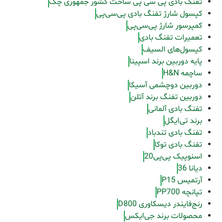
تفنگ بادی پی سی پی ساخت کشور جمهوری چک
کپسول شارژ تفنگ بادی پی‌سی‌پی
کمپرسور شارژ پی‌سی‌پی
تعمیرات تفنگ بادی
کپسول‌های السیف
پایه دوربین برند اسپینا
ساچمه H&N
دوربین دوچشمی آسیکا
دوربین تفنگ برند آتلن
تفنگ بادی آلمانی
برند تی‌ایگل
تفنگ بادی تندباد
تفنگ بادی توکا
اسنوپیک پی‌پی20
دیانا 36
آرتمیس P15
تپانچه PP700
رنج‌فایندر دیسکاوری D800
محصولات برند جی‌ایکس