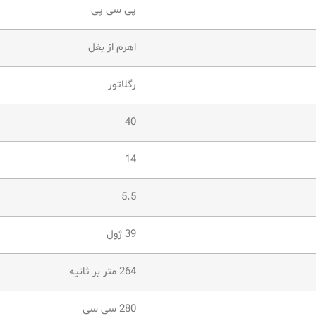
پی سی پی
اهرم از بغل
رگلاتور
40
14
5.5
39 ژول
264 متر بر ثانیه
280 سی سی