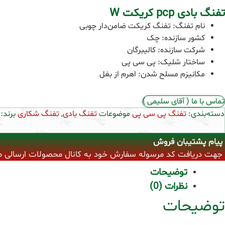
تفنگ بادی pcp کریکت W
نام تفنگ: تفنگ کریکت ضامن‌دار چوبی
کشور سازنده: چک
شرکت سازنده: کالیبرگان
ساختار شلیک: پی سی پی
مکانیزم مسلح شدن: اهرم از بغل
تماس با ما ( آقای سلیمی )
دسته‌بندی:
تفنگ پی سی پی
موضوعات
تفنگ بادی
,
تفنگ شکاری
برند:
پیام پشتیبان فروش
جهت دریافت کد مرسوله سفارش خود به کانال محصولات ارسالی مراجع
توضیحات
نظرات (0)
توضیحات